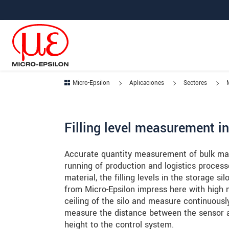
Saltar directamente a la navegación principal
Saltar directamente al contenido
Saltar a la subnavegación
Micro-Epsilon
Aplicaciones
Sectores
Filling level measurement in
Accurate quantity measurement of bulk mater
running of production and logistics process
material, the filling levels in the storage 
from Micro-Epsilon impress here with high
ceiling of the silo and measure continuousl
measure the distance between the sensor a
height to the control system.