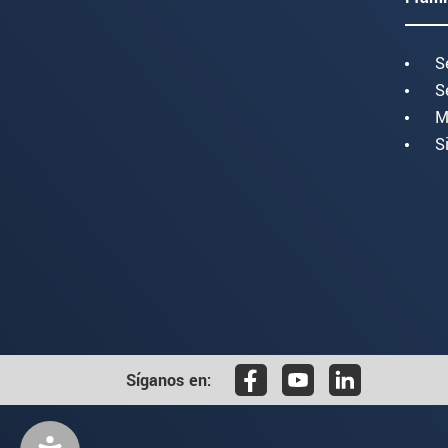
S
S
M
S
Síganos en: