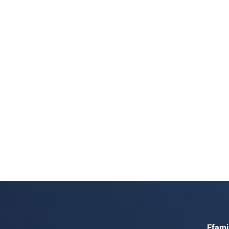
Ffami