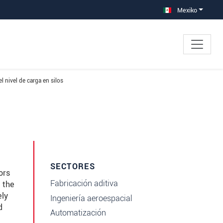
Mexiko
l nivel de carga en silos
SECTORES
ors
Fabricación aditiva
 the
ely
Ingeniería aeroespacial
d
Automatización