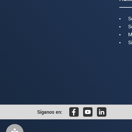
S
S
M
S
Síganos en: