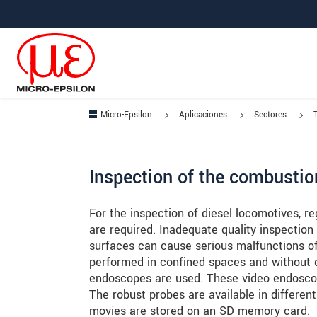
Saltar directamente a la navegación principal
Saltar directamente al contenido
Saltar a la subnavegación
Micro-Epsilon
Aplicaciones
Sectores
Inspection of the combustio
For the inspection of diesel locomotives, 
are required. Inadequate quality inspection 
surfaces can cause serious malfunctions of 
performed in confined spaces and without d
endoscopes are used. These video endoscop
The robust probes are available in differe
movies are stored on an SD memory card.