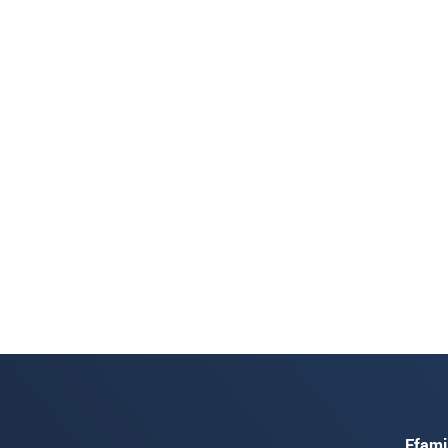
Ffami