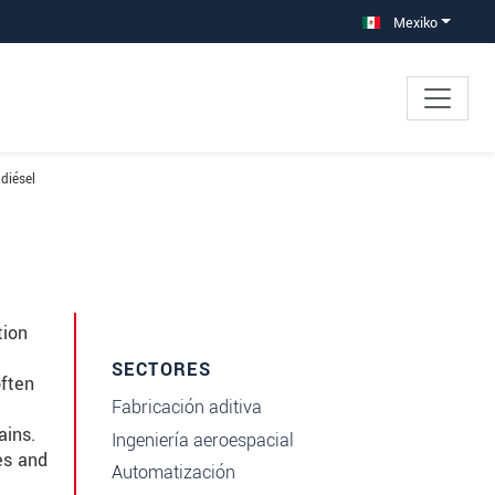
Mexiko
diésel
tion
SECTORES
often
Fabricación aditiva
ains.
Ingeniería aeroespacial
es and
Automatización