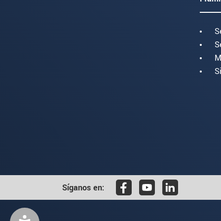
S
S
M
S
Síganos en: