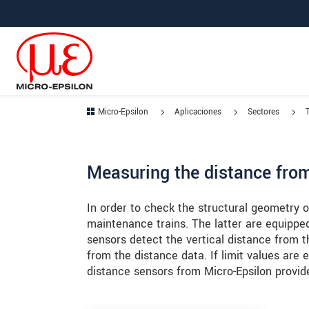
Saltar directamente a la navegación principal
Saltar directamente al contenido
Saltar a la subnavegación
Micro-Epsilon
Aplicaciones
Sectores
Measuring the distance from
In order to check the structural geometry o
maintenance trains. The latter are equipped
sensors detect the vertical distance from th
from the distance data. If limit values are 
distance sensors from Micro-Epsilon provid