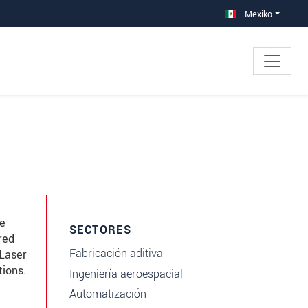
Mexiko
se
SECTORES
red
Fabricación aditiva
 Laser
ions.
Ingeniería aeroespacial
Automatización