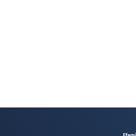
Ffami