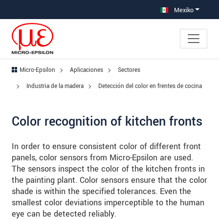
Saltar directamente a la navegación principal
Saltar directamente al contenido
Saltar a la subnavegación
Mexiko
Micro-Epsilon
Aplicaciones
Sectores
Industria de la madera
Detección del color en frentes de cocina
Color recognition of kitchen fronts
In order to ensure consistent color of different front
panels, color sensors from Micro-Epsilon are used.
The sensors inspect the color of the kitchen fronts in
the painting plant. Color sensors ensure that the color
shade is within the specified tolerances. Even the
smallest color deviations imperceptible to the human
eye can be detected reliably.