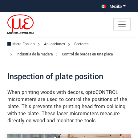
Saltar directamente a la navegación principal
Saltar directamente al contenido
Saltar a la subnavegación
Mexiko
Micro-Epsilon
Aplicaciones
Sectores
Industria de la madera
Control de bordes en una placa
Inspection of plate position
When printing woods with decors, optoCONTROL
micrometers are used to control the positions of the
plate. This prevents the printing head from colliding
with the plate. These laser micrometers measure
directly on wood and monitor the tools.