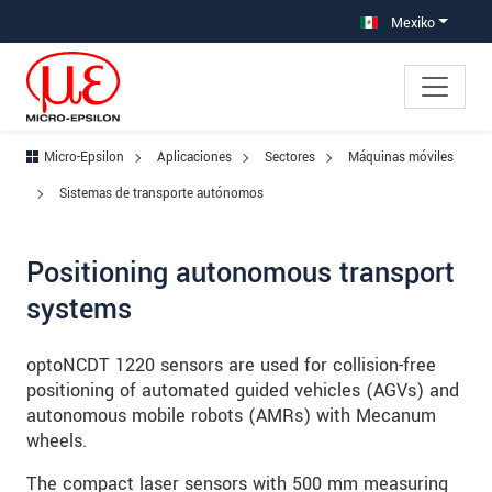
Saltar directamente a la navegación principal
Saltar directamente al contenido
Saltar a la subnavegación
Mexiko
Micro-Epsilon
Aplicaciones
Sectores
Máquinas móviles
Sistemas de transporte autónomos
Positioning autonomous transport
systems
optoNCDT 1220 sensors are used for collision-free
positioning of automated guided vehicles (AGVs) and
autonomous mobile robots (AMRs) with Mecanum
wheels.
The compact laser sensors with 500 mm measuring