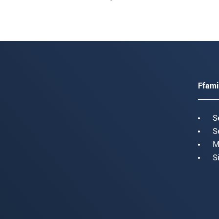
Ffami
S
S
M
S