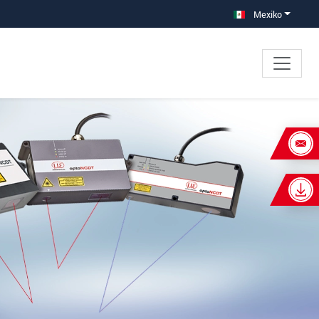
Mexiko
×