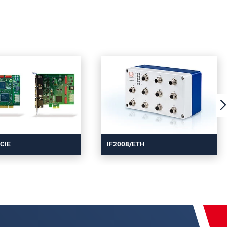
CIE
IF2008/ETH