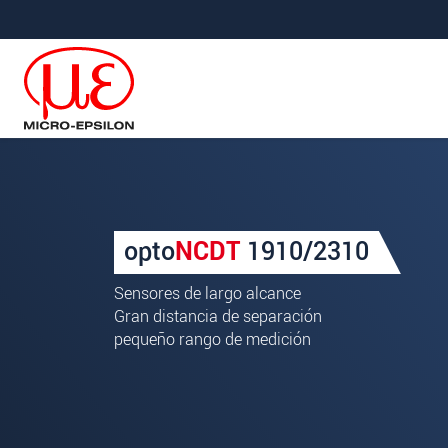
Saltar directamente a la navegación principal
Saltar directamente al contenido
Your request for: Sensores l
opto
NCDT
1910/2310
Title
*
Sensores de largo alcance
First name
*
Gran distancia de separación
pequeño rango de medición
Last name
*
Company
*
Address