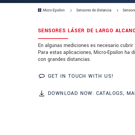
Micro-Epsilon
Sensores de distancia
Sensore
Zip code
City
*
SENSORES LÁSER DE LARGO ALCAN
Country
*
En algunas mediciones es necesario cubrir 
Para estas aplicaciones, Micro-Epsilon ha 
Telephone
con grandes distancias.
E-Mail
*
GET IN TOUCH WITH US!
Message
*
DOWNLOAD NOW: CATALOGS, MA
* Mandatory fields
We treat your data confidentially. Please