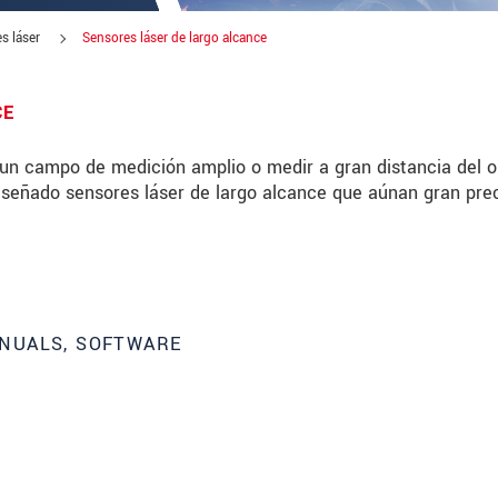
s láser
Sensores láser de largo alcance
CE
un campo de medición amplio o medir a gran distancia del o
diseñado sensores láser de largo alcance que aúnan gran pre
NUALS, SOFTWARE
 read our
data privacy statement
.